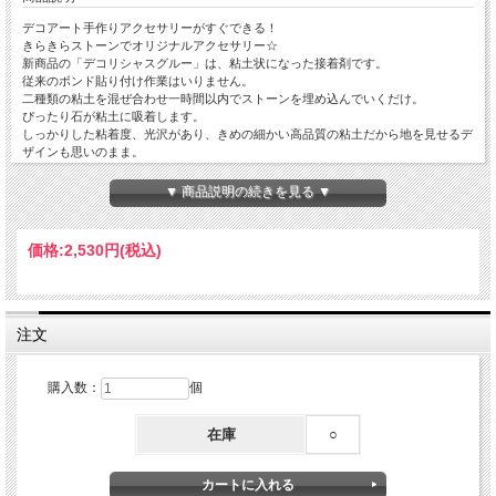
デコアート手作りアクセサリーがすぐできる！
きらきらストーンでオリジナルアクセサリー☆
新商品の「デコリシャスグルー」は、粘土状になった接着剤です。
従来のボンド貼り付け作業はいりません。
二種類の粘土を混ぜ合わせ一時間以内でストーンを埋め込んでいくだけ。
ぴったり石が粘土に吸着します。
しっかりした粘着度、光沢があり、きめの細かい高品質の粘土だから地を見せるデ
ザインも思いのまま。
20色のビジュアルカラーをご用意しました。
盛りを変えたり、自由に形を作る事ができるので、自由でアートスティックなデコ
▼ 商品説明の続きを見る ▼
が楽しめます。
■(A)と(B)の2種類のグルーを混ぜ合わせてリングやブレス・ネックレスやブローチ
価格:
2,530円
(税込)
などの土台に敷き詰めます。
■上からスワロフスキー・ストーンなどのパーツを貼り付けて使用ます。
■約1時間で固まりますので、その間にお仕上げください。完全硬化は24時間で
す。
■作業する際は、手袋を着用の上、換気の良い所で行って下さい。
注文
エポキシ樹脂
購入数：
個
在庫
○