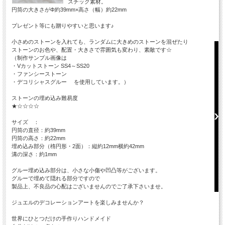
スチック素材。
円筒の大きさがΦ約39mm×高さ（幅）約22mm
プレゼント等にも贈りやすいと思います♪
小さめのストーンを入れても、ランダムに大きめのストーンを混ぜたり
ストーンのお色や、配置・大きさで雰囲気も変わり、素敵です☆
（制作サンプル画像は
・Vカットストーン SS4～SS20
・ファンシーストーン
・デコリシャスグルー を使用しています。）
ストーンの埋め込み難易度
★☆☆☆☆
サイズ ：
円筒の直径：約39mm
円筒の高さ：約22mm
埋め込み部分（楕円形・2面）：縦約12mm横約42mm
溝の深さ：約1mm
グルー埋め込み部分は、小さな小傷や凹凸等がございます。
グルーで埋めて隠れる部分ですので
製品上、不良品の心配はございませんのでご了承下さいませ。
ジュエルのデコレーションアートを楽しみませんか？
世界にひとつだけの手作りハンドメイド