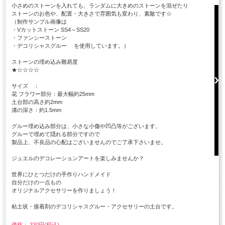
小さめのストーンを入れても、ランダムに大きめのストーンを混ぜたり
ストーンのお色や、配置・大きさで雰囲気も変わり、素敵です☆
（制作サンプル画像は
・Vカットストーン SS4～SS20
・ファンシーストーン
・デコリシャスグルー を使用しています。）
ストーンの埋め込み難易度
★☆☆☆☆
サイズ ：
花 フラワー部分：最大幅約25mm
土台部の高さ約2mm
溝の深さ：約1.5mm
グルー埋め込み部分は、小さな小傷や凹凸等がございます。
グルーで埋めて隠れる部分ですので
製品上、不良品の心配はございませんのでご了承下さいませ。
ジュエルのデコレーションアートを楽しみませんか？
世界にひとつだけの手作りハンドメイド
自分だけの一点もの
オリジナルアクセサリーを作りましょう！
粘土状・接着剤のデコリシャスグルー・アクセサリーの土台です。
価格： 330円(税込)