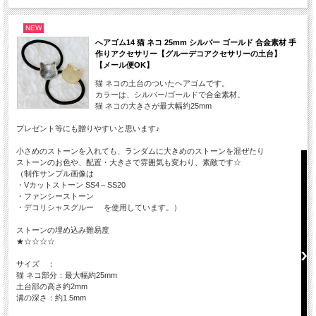
NEW
へアゴム14 猫 ネコ 25mm シルバー ゴールド 合金素材 手
作りアクセサリー【グルーデコアクセサリーの土台】
【メール便OK】
猫 ネコの土台のついたヘアゴムです。
カラーは、シルバー/ゴールドで合金素材。
猫 ネコの大きさが最大幅約25mm
プレゼント等にも贈りやすいと思います♪
小さめのストーンを入れても、ランダムに大きめのストーンを混ぜたり
ストーンのお色や、配置・大きさで雰囲気も変わり、素敵です☆
（制作サンプル画像は
・Vカットストーン SS4～SS20
・ファンシーストーン
・デコリシャスグルー を使用しています。）
ストーンの埋め込み難易度
★☆☆☆☆
サイズ ：
猫 ネコ部分：最大幅約25mm
土台部の高さ約2mm
溝の深さ：約1.5mm