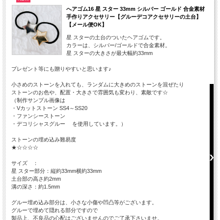
へアゴム16 星 スター 33mm シルバー ゴールド 合金素材
手作りアクセサリー【グルーデコアクセサリーの土台】
【メール便OK】
星 スターの土台のついたヘアゴムです。
カラーは、シルバー/ゴールドで合金素材。
星 スターの大きさが最大幅約33mm
プレゼント等にも贈りやすいと思います♪
小さめのストーンを入れても、ランダムに大きめのストーンを混ぜたり
ストーンのお色や、配置・大きさで雰囲気も変わり、素敵です☆
（制作サンプル画像は
・Vカットストーン SS4～SS20
・ファンシーストーン
・デコリシャスグルー を使用しています。）
ストーンの埋め込み難易度
★☆☆☆☆
サイズ ：
星 スター部分：縦約33mm横約33mm
土台部の高さ約2mm
溝の深さ：約1.5mm
グルー埋め込み部分は、小さな小傷や凹凸等がございます。
グルーで埋めて隠れる部分ですので
製品上、不良品の心配はございませんのでご了承下さいませ。