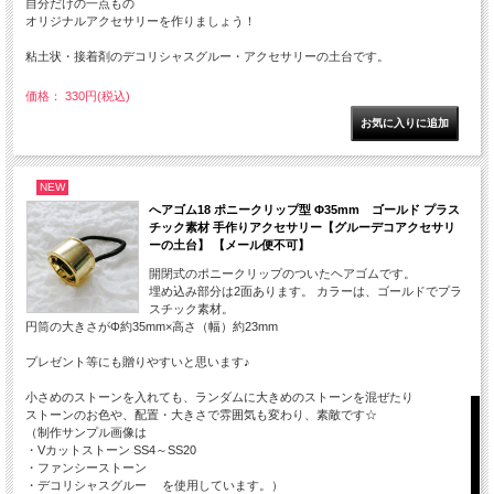
自分だけの一点もの
オリジナルアクセサリーを作りましょう！
粘土状・接着剤のデコリシャスグルー・アクセサリーの土台です。
価格： 330円(税込)
NEW
へアゴム18 ポニークリップ型 Φ35mm ゴールド プラス
チック素材 手作りアクセサリー【グルーデコアクセサリ
ーの土台】 【メール便不可】
開閉式のポニークリップのついたヘアゴムです。
埋め込み部分は2面あります。 カラーは、ゴールドでプラ
スチック素材。
円筒の大きさがΦ約35mm×高さ（幅）約23mm
プレゼント等にも贈りやすいと思います♪
小さめのストーンを入れても、ランダムに大きめのストーンを混ぜたり
ストーンのお色や、配置・大きさで雰囲気も変わり、素敵です☆
（制作サンプル画像は
・Vカットストーン SS4～SS20
・ファンシーストーン
・デコリシャスグルー を使用しています。）