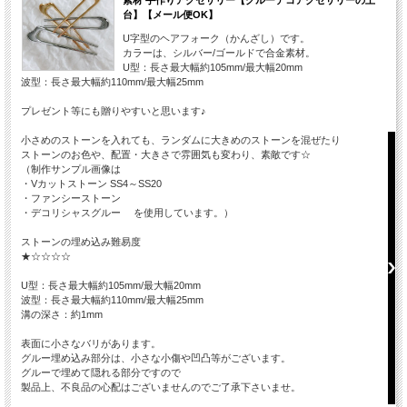
台】【メール便OK】
U字型のヘアフォーク（かんざし）です。
カラーは、シルバー/ゴールドで合金素材。
U型：長さ最大幅約105mm/最大幅20mm
波型：長さ最大幅約110mm/最大幅25mm
プレゼント等にも贈りやすいと思います♪
小さめのストーンを入れても、ランダムに大きめのストーンを混ぜたり
ストーンのお色や、配置・大きさで雰囲気も変わり、素敵です☆
（制作サンプル画像は
・Vカットストーン SS4～SS20
・ファンシーストーン
・デコリシャスグルー を使用しています。）
ストーンの埋め込み難易度
★☆☆☆☆
U型：長さ最大幅約105mm/最大幅20mm
波型：長さ最大幅約110mm/最大幅25mm
溝の深さ：約1mm
表面に小さなバリがあります。
グルー埋め込み部分は、小さな小傷や凹凸等がございます。
グルーで埋めて隠れる部分ですので
製品上、不良品の心配はございませんのでご了承下さいませ。