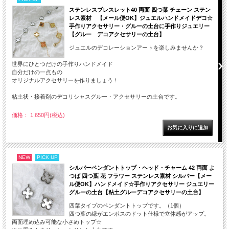
ステンレスブレスレット40 両面 四つ葉 チェーン ステン
レス素材 【メール便OK】ジュエルハンドメイドデコ☆
手作りアクセサリー・グルーの土台に手作りジュエリー
【グルー デコアクセサリーの土台】
ジュエルのデコレーションアートを楽しみませんか？
世界にひとつだけの手作りハンドメイド
自分だけの一点もの
オリジナルアクセサリーを作りましょう！
粘土状・接着剤のデコリシャスグルー・アクセサリーの土台です。
価格： 1,650円(税込)
NEW
PICK UP
シルバーペンダントトップ・ヘッド・チャーム 42 両面 よ
つば 四つ葉 花 フラワー ステンレス素材 シルバー【メー
ル便OK】ハンドメイド☆手作りアクセサリー ジュエリー
グルーの土台【粘土グルーデコアクセサリーの土台】
四葉タイプのペンダントトップです。（1個）
四つ葉の縁がエンボスのドット仕様で立体感がアップ。
両面埋め込み可能な小さめトップ☆