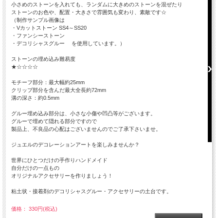
小さめのストーンを入れても、ランダムに大きめのストーンを混ぜたり
ストーンのお色や、配置・大きさで雰囲気も変わり、素敵です☆
（制作サンプル画像は
・Vカットストーン SS4～SS20
・ファンシーストーン
・デコリシャスグルー を使用しています。）
ストーンの埋め込み難易度
★☆☆☆☆
モチーフ部分：最大幅約25mm
クリップ部分を含んだ最大全長約72mm
溝の深さ：約0.5mm
グルー埋め込み部分は、小さな小傷や凹凸等がございます。
グルーで埋めて隠れる部分ですので
製品上、不良品の心配はございませんのでご了承下さいませ。
ジュエルのデコレーションアートを楽しみませんか？
世界にひとつだけの手作りハンドメイド
自分だけの一点もの
オリジナルアクセサリーを作りましょう！
粘土状・接着剤のデコリシャスグルー・アクセサリーの土台です。
価格： 330円(税込)