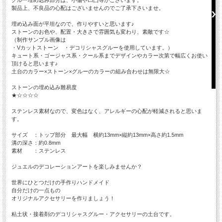
製品上、不良品の心配はございませんのでご了承下さいませ。
埋め込み面が平坦なので、作りやすいと思います♪
ストーンのお色や、配置・大きさで雰囲気も変わり、素敵です☆
（制作サンプル画像は
・Vカットストーン ・デコリシャスグルーを使用しています。）
キュート系・ゴージャス系・クール系までデザインやカラー次第で幅広くお使い
頂けると思います♪
土台のカラー×ストーン×グルーのカラーの組み合わせは無限大☆
ストーンの埋め込み難易度
★☆☆☆☆
ステンレス素材なので、変色はなく、アレルギーの心配が軽減されると思いま
す。
サイズ ：トップ部分 最大幅 横約13mm×縦約13mm×高さ約1.5mm
溝の深さ：約0.8mm
素材 ：ステンレス
ジュエルのデコレーションアートを楽しみませんか？
世界にひとつだけの手作りハンドメイド
自分だけの一点もの
オリジナルアクセサリーを作りましょう！
粘土状・接着剤のデコリシャスグルー・アクセサリーの土台です。