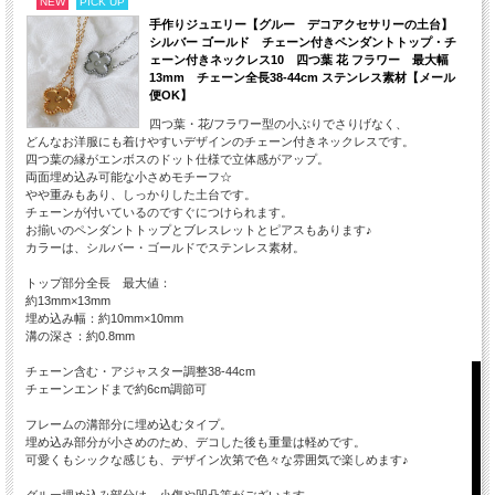
NEW
PICK UP
手作りジュエリー【グルー デコアクセサリーの土台】
シルバー ゴールド チェーン付きペンダントトップ・チ
ェーン付きネックレス10 四つ葉 花 フラワー 最大幅
13mm チェーン全長38-44cm ステンレス素材【メール
便OK】
四つ葉・花/フラワー型の小ぶりでさりげなく、
どんなお洋服にも着けやすいデザインのチェーン付きネックレスです。
四つ葉の縁がエンボスのドット仕様で立体感がアップ。
両面埋め込み可能な小さめモチーフ☆
やや重みもあり、しっかりした土台です。
チェーンが付いているのですぐにつけられます。
お揃いのペンダントトップとブレスレットとピアスもあります♪
カラーは、シルバー・ゴールドでステンレス素材。
トップ部分全長 最大値：
約13mm×13mm
埋め込み幅：約10mm×10mm
溝の深さ：約0.8mm
チェーン含む・アジャスター調整38-44cm
チェーンエンドまで約6cm調節可
フレームの溝部分に埋め込むタイプ。
埋め込み部分が小さめのため、デコした後も重量は軽めです。
可愛くもシックな感じも、デザイン次第で色々な雰囲気で楽しめます♪
グルー埋め込み部分は、小傷や凹凸等がございます。