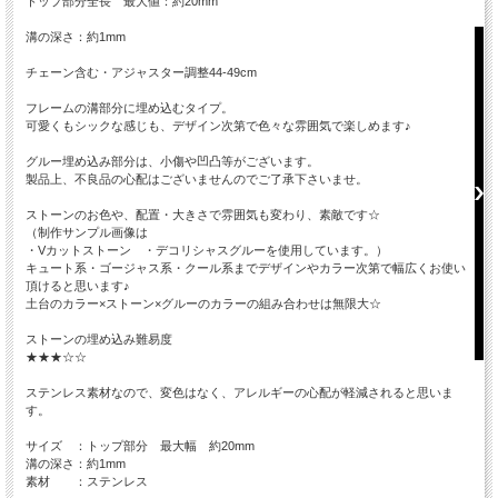
トップ部分全長 最大値：約20mm
溝の深さ：約1mm
チェーン含む・アジャスター調整44-49cm
フレームの溝部分に埋め込むタイプ。
可愛くもシックな感じも、デザイン次第で色々な雰囲気で楽しめます♪
グルー埋め込み部分は、小傷や凹凸等がございます。
製品上、不良品の心配はございませんのでご了承下さいませ。
ストーンのお色や、配置・大きさで雰囲気も変わり、素敵です☆
（制作サンプル画像は
・Vカットストーン ・デコリシャスグルーを使用しています。）
キュート系・ゴージャス系・クール系までデザインやカラー次第で幅広くお使い
頂けると思います♪
土台のカラー×ストーン×グルーのカラーの組み合わせは無限大☆
ストーンの埋め込み難易度
★★★☆☆
ステンレス素材なので、変色はなく、アレルギーの心配が軽減されると思いま
す。
サイズ ：トップ部分 最大幅 約20mm
溝の深さ：約1mm
素材 ：ステンレス