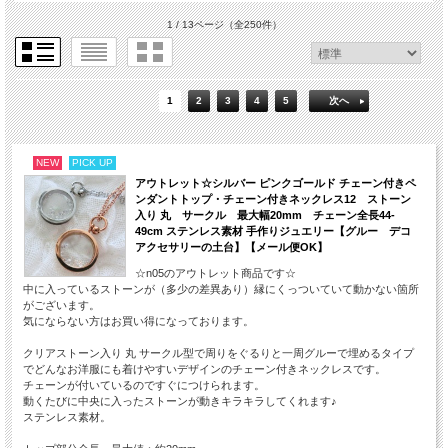
1 / 13ページ
（全250件）
1
2
3
4
5
次へ
NEW
PICK UP
アウトレット☆シルバー ピンクゴールド チェーン付きペ
ンダントトップ・チェーン付きネックレス12 ストーン
入り 丸 サークル 最大幅20mm チェーン全長44-
49cm ステンレス素材 手作りジュエリー【グルー デコ
アクセサリーの土台】【メール便OK】
☆n05のアウトレット商品です☆
中に入っているストーンが（多少の差異あり）縁にくっついていて動かない箇所
がございます。
気にならない方はお買い得になっております。
クリアストーン入り 丸 サークル型で周りをぐるりと一周グルーで埋めるタイプ
でどんなお洋服にも着けやすいデザインのチェーン付きネックレスです。
チェーンが付いているのですぐにつけられます。
動くたびに中央に入ったストーンが動きキラキラしてくれます♪
ステンレス素材。