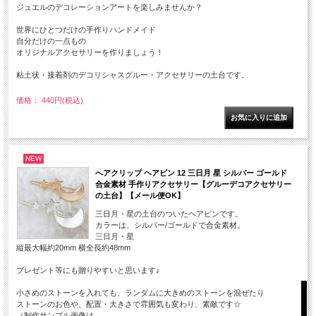
ジュエルのデコレーションアートを楽しみませんか？
世界にひとつだけの手作りハンドメイド
自分だけの一点もの
オリジナルアクセサリーを作りましょう！
粘土状・接着剤のデコリシャスグルー・アクセサリーの土台です。
価格： 440円(税込)
NEW
へアクリップ ヘアピン 12 三日月 星 シルバー ゴールド
合金素材 手作りアクセサリー【グルーデコアクセサリー
の土台】【メール便OK】
三日月・星の土台のついたヘアピンです。
カラーは、シルバー/ゴールドで合金素材。
三日月・星
縦最大幅約20mm 横全長約48mm
プレゼント等にも贈りやすいと思います♪
小さめのストーンを入れても、ランダムに大きめのストーンを混ぜたり
ストーンのお色や、配置・大きさで雰囲気も変わり、素敵です☆
（制作サンプル画像は