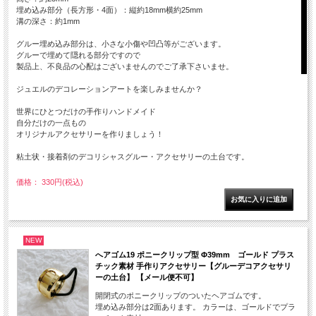
埋め込み部分（長方形・4面）：縦約18mm横約25mm
溝の深さ：約1mm
グルー埋め込み部分は、小さな小傷や凹凸等がございます。
グルーで埋めて隠れる部分ですので
製品上、不良品の心配はございませんのでご了承下さいませ。
ジュエルのデコレーションアートを楽しみませんか？
世界にひとつだけの手作りハンドメイド
自分だけの一点もの
オリジナルアクセサリーを作りましょう！
粘土状・接着剤のデコリシャスグルー・アクセサリーの土台です。
価格： 330円(税込)
NEW
へアゴム19 ポニークリップ型 Φ39mm ゴールド プラス
チック素材 手作りアクセサリー【グルーデコアクセサリ
ーの土台】 【メール便不可】
開閉式のポニークリップのついたヘアゴムです。
埋め込み部分は2面あります。 カラーは、ゴールドでプラ