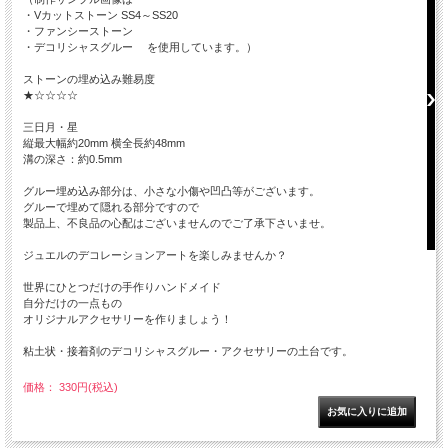
・Vカットストーン SS4～SS20
・ファンシーストーン
・デコリシャスグルー を使用しています。）
ストーンの埋め込み難易度
★☆☆☆☆
三日月・星
縦最大幅約20mm 横全長約48mm
溝の深さ：約0.5mm
グルー埋め込み部分は、小さな小傷や凹凸等がございます。
グルーで埋めて隠れる部分ですので
製品上、不良品の心配はございませんのでご了承下さいませ。
ジュエルのデコレーションアートを楽しみませんか？
世界にひとつだけの手作りハンドメイド
自分だけの一点もの
オリジナルアクセサリーを作りましょう！
粘土状・接着剤のデコリシャスグルー・アクセサリーの土台です。
価格： 330円(税込)