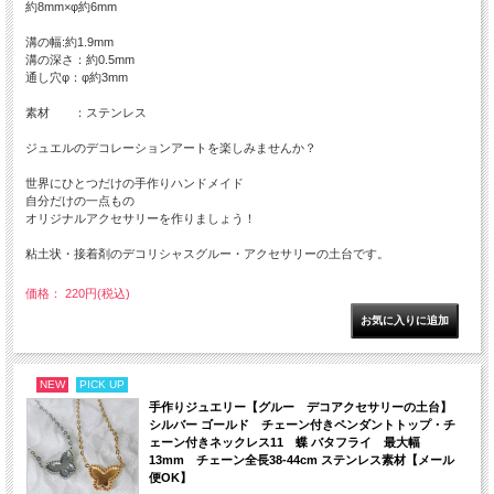
約8mm×φ約6mm
溝の幅:約1.9mm
溝の深さ：約0.5mm
通し穴φ：φ約3mm
素材 ：ステンレス
ジュエルのデコレーションアートを楽しみませんか？
世界にひとつだけの手作りハンドメイド
自分だけの一点もの
オリジナルアクセサリーを作りましょう！
粘土状・接着剤のデコリシャスグルー・アクセサリーの土台です。
価格： 220円(税込)
NEW
PICK UP
手作りジュエリー【グルー デコアクセサリーの土台】
シルバー ゴールド チェーン付きペンダントトップ・チ
ェーン付きネックレス11 蝶 バタフライ 最大幅
13mm チェーン全長38-44cm ステンレス素材【メール
便OK】