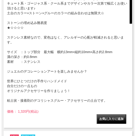
キュート系・ゴージャス系・クール系までデザインやカラー次第で幅広くお使い
頂けると思います♪
土台のカラー×ストーン×グルーのカラーの組み合わせは無限大☆
ストーンの埋め込み難易度
★☆☆☆☆
ステンレス素材なので、変色はなく、アレルギーの心配が軽減されると思いま
す。
サイズ ：トップ部分 最大幅 横約13mm×縦約10mm×高さ約2.8mm
溝の深さ：約0.8mm
素材 ：ステンレス
ジュエルのデコレーションアートを楽しみませんか？
世界にひとつだけの手作りハンドメイド
自分だけの一点もの
オリジナルアクセサリーを作りましょう！
粘土状・接着剤のデコリシャスグルー・アクセサリーの土台です。
価格： 1,320円(税込)