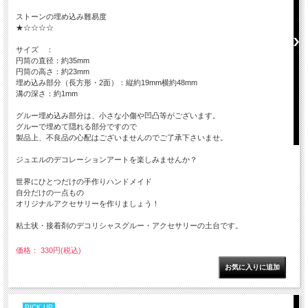
ストーンの埋め込み難易度
★☆☆☆☆
サイズ ：
円筒の直径：約35mm
円筒の高さ：約23mm
埋め込み部分（長方形・2面）：縦約19mm横約48mm
溝の深さ：約1mm
グルー埋め込み部分は、小さな小傷や凹凸等がございます。
グルーで埋めて隠れる部分ですので
製品上、不良品の心配はございませんのでご了承下さいませ。
ジュエルのデコレーションアートを楽しみませんか？
世界にひとつだけの手作りハンドメイド
自分だけの一点もの
オリジナルアクセサリーを作りましょう！
粘土状・接着剤のデコリシャスグルー・アクセサリーの土台です。
価格： 330円(税込)
PICK UP