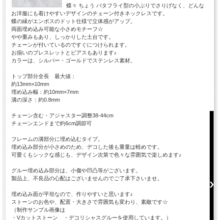
蝶々 ちょう バタフライ型の小ぶりでさりげなく、どんな
お洋服にも着けやすいデザインのチェーン付きネックレスです。
蝶の縁がエンボスのドット仕様で立体感がアップ。
両面埋め込み可能な小さめモチーフ☆
やや重みもあり、しっかりした土台です。
チェーンが付いているのですぐにつけられます。
お揃いのブレスレットとピアスもあります♪
カラーは、シルバー・ゴールドでステンレス素材。
トップ部分全長 最大値：
約13mm×10mm
埋め込み幅：約10mm×7mm
溝の深さ：約0.8mm
チェーン含む・アジャスター調整38-44cm
チェーンエンドまで約6cm調節可
フレームの溝部分に埋め込むタイプ。
埋め込み部分が小さめのため、デコした後も重量は軽めです。
可愛くもシックな感じも、デザイン次第で色々な雰囲気で楽しめます♪
グルー埋め込み部分は、小傷や凹凸等がございます。
製品上、不良品の心配はございませんのでご了承下さいませ。
埋め込み面が平坦なので、作りやすいと思います♪
ストーンのお色や、配置・大きさで雰囲気も変わり、素敵です☆
（制作サンプル画像は
・Vカットストーン ・デコリシャスグルーを使用しています。）