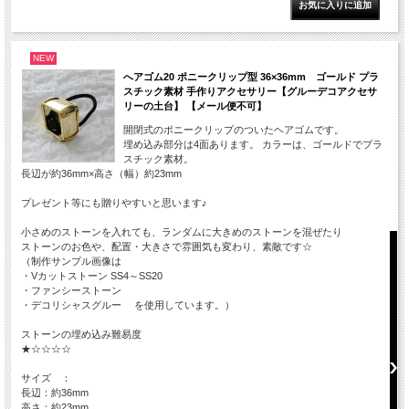
NEW
へアゴム20 ポニークリップ型 36×36mm ゴールド プラ
スチック素材 手作りアクセサリー【グルーデコアクセサ
リーの土台】 【メール便不可】
開閉式のポニークリップのついたヘアゴムです。
埋め込み部分は4面あります。 カラーは、ゴールドでプラ
スチック素材。
長辺が約36mm×高さ（幅）約23mm
プレゼント等にも贈りやすいと思います♪
小さめのストーンを入れても、ランダムに大きめのストーンを混ぜたり
ストーンのお色や、配置・大きさで雰囲気も変わり、素敵です☆
（制作サンプル画像は
・Vカットストーン SS4～SS20
・ファンシーストーン
・デコリシャスグルー を使用しています。）
ストーンの埋め込み難易度
★☆☆☆☆
サイズ ：
長辺：約36mm
高さ：約23mm