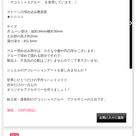
・デコリシャスグルー を使用しています。）
ストーンの埋め込み難易度
★☆☆☆☆
サイズ ：
月 ムーン部分：縦約34mm横約30mm
土台部の高さ約2mm
溝の深さ：約1.5mm
グルー埋め込み部分は、小さな小傷や凹凸等がございます。
グルーで埋めて隠れる部分ですので
製品上、不良品の心配はございませんのでご了承下さいませ。
ジュエルのデコレーションアートを楽しみませんか？
世界にひとつだけの手作りハンドメイド
自分だけの一点もの
オリジナルアクセサリーを作りましょう！
粘土状・接着剤のデコリシャスグルー・アクセサリーの土台です。
価格： 330円(税込)
NEW