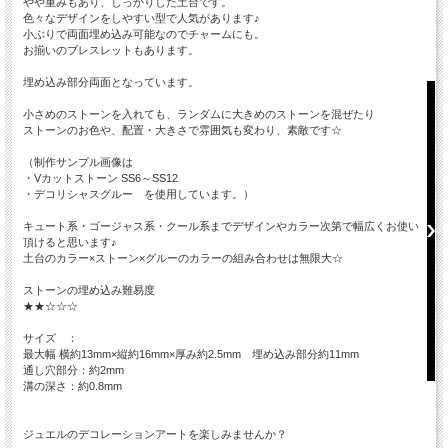
やや重みもあり、しっかりした土台です。
色々なデザインをしやすい型で人気があります♪
小ぶりで両面埋め込み可能なのでチャームにも。
お揃いのブレスレットもあります。
埋め込み部分両面となっています。
小さめのストーンを入れても、ランダムに大きめのストーンを混ぜたり
ストーンのお色や、配置・大きさで雰囲気も変わり、素敵です☆
（制作サンプル画像は
・Vカットストーン SS6～SS12
・デコリシャスグルー を使用しています。）
キュート系・ゴージャス系・クール系までデザインやカラー次第で幅広くお使い
頂けると思います♪
土台のカラー×ストーン×グルーのカラーの組み合わせは無限大☆
ストーンの埋め込み難易度
★★☆☆☆
サイズ ：
最大幅 横約13mm×縦約16mm×厚み約2.5mm 埋め込み部分約11mm
通し穴部分：約2mm
溝の深さ：約0.8mm
ジュエルのデコレーションアートを楽しみませんか？