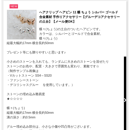
NEW
へアクリップ ヘアピン 11 蝶 ちょう シルバー ゴールド
合金素材 手作りアクセサリー【グルーデコアクセサリー
の土台】【メール便OK】
蝶々(ちょう)の土台のついたヘアピンです。
カラーは、シルバーとゴールドで合金素材。
蝶々(ちょう)
縦最大幅約17mm 横全長約50mm
プレゼント等にも贈りやすいと思います♪
小さめのストーンを入れても、ランダムに大きめのストーンを混ぜたり
ストーンのお色や、配置・大きさで雰囲気も変わり、素敵です☆
（制作サンプル画像は
・Vカットストーン SS4～SS20
・ファンシーストーン
・デコリシャスグルー を使用しています。）
ストーンの埋め込み難易度
★☆☆☆☆
蝶々(ちょう)
縦最大幅約17mm 横全長約50mm
溝の深さ：約0.5mm
グルー埋め込み部分は、小さな小傷や凹凸等がございます。