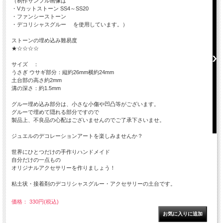
（制作サンプル画像は
・Vカットストーン SS4～SS20
・ファンシーストーン
・デコリシャスグルー を使用しています。）
ストーンの埋め込み難易度
★☆☆☆☆
サイズ ：
うさぎ ウサギ部分：縦約26mm横約24mm
土台部の高さ約2mm
溝の深さ：約1.5mm
グルー埋め込み部分は、小さな小傷や凹凸等がございます。
グルーで埋めて隠れる部分ですので
製品上、不良品の心配はございませんのでご了承下さいませ。
ジュエルのデコレーションアートを楽しみませんか？
世界にひとつだけの手作りハンドメイド
自分だけの一点もの
オリジナルアクセサリーを作りましょう！
粘土状・接着剤のデコリシャスグルー・アクセサリーの土台です。
価格： 330円(税込)