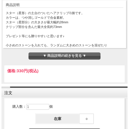
商品説明
スター（星形）の土台のついたヘアクリップ/1個です。
カラーは、つや消しゴールドで合金素材。
スター（星部分）の大きさが最大幅約28mm
クリップ部分を含んだ最大全長約73mm
プレゼント等にも贈りやすいと思います♪
小さめのストーンを入れても、ランダムに大きめのストーンを混ぜたり
ストーンのお色や、配置・大きさで雰囲気も変わり、素敵です☆
（制作サンプル画像は
▼ 商品説明の続きを見る ▼
・Vカットストーン SS4～SS20
・ファンシーストーン
・デコリシャスグルー を使用しています。）
価格:
330円
(税込)
ストーンの埋め込み難易度
★☆☆☆☆
星部分：最大縦幅約28mm
注文
クリップ部分を含んだ最大全長約73mm
溝の深さ：約1.5mm
購入数：
個
グルー埋め込み部分は、小さな小傷や凹凸等がございます。
グルーで埋めて隠れる部分ですので
在庫
○
製品上、不良品の心配はございませんのでご了承下さいませ。
ジュエルのデコレーションアートを楽しみませんか？