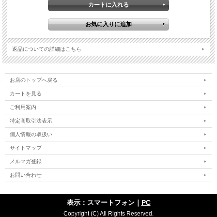
世界にひとつだけの手作りハンドメイド
自分だけの一点ものオリジナルアクセサリーを作りましょう！
粘土状・接着剤のデコリシャスグルー・アクセサリーの土台です。
返品についての詳細はこちら
この土台にデコリシャス・グルーを乗せて上からストーンなどを乗せ
あっという間にステキなペンダント・ブレスレット・バングル・キーホルダー・ネ
ックレスができあがり♪
アイデア次第で色々なものができます。
お店のトップへ戻る
自分へのごほうび
カートを見る
恋人や友人にプレゼント。
クリスマスや誕生日、お祝い、お礼やアニバーサリー、ウェディングに。
ご利用案内
フリマやネットで販売することも？
特定商取引法表示
個人情報の取扱い
サイトマップ
メルマガ登録
お問い合わせ
表示：スマートフォン｜
PC
Copyright (C) All Rights Reserved.