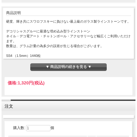
商品説明
硬度、輝き共にスワロフスキーに負けない最上級のガラス製ラインストーンです。
デコリシャスグルーに最適な埋め込み型ラインストーン
ネイル・デコ電アート・チャトンボール・アクセサリーなど幅広くご利用いただけ
ます。
数量は、グラム計量の為多少の誤差が生じる場合がございます。
SS4 （1.5mm）1440粒
SS6 （2.0mm）1440粒
SS8 （2.4mm）1440粒
▼ 商品説明の続きを見る ▼
SS10（2.8mm）1440粒
SS12（3.0mm）1440粒
SS16（3.8mm）1440粒
価格:
1,320円
(税込)
SS20（4.7mm）720粒
SS24（5.3mm）432粒
SS29（6.2mm）288粒
注文
購入数:
個