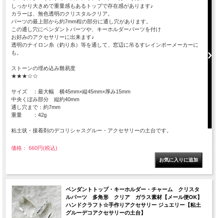
しっかり大きめで重量感もあるトップで存在感があります♪
カラーは、無色透明のクリスタルクリア。
パーツの最上部から約7mm程の部分に通し穴があります。
この通し穴にペンダントパーツや、キーホルダーパーツを付け
お好みのアクセサリーに出来ます♪
透明のナイロン糸（釣り糸）等を通して、窓辺に吊るすレインボーメーカーに
も。
ストーンの埋め込み難易度
★★★☆☆
サイズ ：最大幅 横45mm×縦45mm×厚み15mm
中央くぼみ部分 縦約40mm
通し穴まで：約7mm
重量 ：42g
粘土状・接着剤のデコリシャスグルー・アクセサリーの土台です。
価格： 660円(税込)
ペンダントトップ・キーホルダー・チャーム クリスタ
ルパーツ 多角形 クリア ガラス素材【メール便OK】
ハンドクラフト☆手作りアクセサリー ジュエリー【粘土
グルーデコアクセサリーの土台】