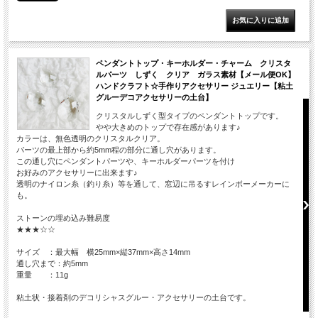
ペンダントトップ・キーホルダー・チャーム クリスタ
ルパーツ しずく クリア ガラス素材【メール便OK】
ハンドクラフト☆手作りアクセサリー ジュエリー【粘土
グルーデコアクセサリーの土台】
クリスタルしずく型タイプのペンダントトップです。
やや大きめのトップで存在感があります♪
カラーは、無色透明のクリスタルクリア。
パーツの最上部から約5mm程の部分に通し穴があります。
この通し穴にペンダントパーツや、キーホルダーパーツを付け
お好みのアクセサリーに出来ます♪
透明のナイロン糸（釣り糸）等を通して、窓辺に吊るすレインボーメーカーに
も。
ストーンの埋め込み難易度
★★★☆☆
サイズ ：最大幅 横25mm×縦37mm×高さ14mm
通し穴まで：約5mm
重量 ：11g
粘土状・接着剤のデコリシャスグルー・アクセサリーの土台です。