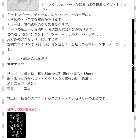
クリスタルのシャープな印象の多角形型タイプのトップ
です。
キーホルダーや、チャーム、レインボーメーカー等に☆
大きめのトップで存在感があります♪
カラーは、無色透明のクリスタルクリア。
パーツの最上部から約6mm程の部分に通し穴があります。
この通し穴にペンダントパーツや、キーホルダーパーツを付け
お好みのアクセサリーに出来ます♪
透明のナイロン糸（釣り糸）等を通して、窓辺に吊るすレインボーメーカーに
も。
ストーンの埋め込み難易度
★★★☆☆
サイズ ：最大幅 横約30mm×縦約45mm×厚み約13mm
出っ張っり角からまっすぐクリスタル部分の幅 約25mm
通し穴まで：約6mm
重量 ：21g
粘土状・接着剤のデコリシャスグルー・アクセサリーの土台です。
価格： 330円(税込)
申し訳ご
ざいませ
ん、ただ
いま在庫
切れにな
っており
ます。