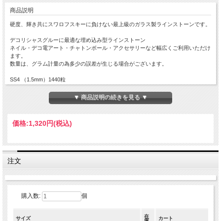
商品説明
硬度、輝き共にスワロフスキーに負けない最上級のガラス製ラインストーンです。
デコリシャスグルーに最適な埋め込み型ラインストーン
ネイル・デコ電アート・チャトンボール・アクセサリーなど幅広くご利用いただけ
ます。
数量は、グラム計量の為多少の誤差が生じる場合がございます。
SS4 （1.5mm）1440粒
SS6 （2.0mm）1440粒
SS8 （2.4mm）1440粒
▼ 商品説明の続きを見る ▼
SS10（2.8mm）1440粒
SS12（3.0mm）1440粒
SS16（3.8mm）1440粒
価格:
1,320円
(税込)
SS20（4.7mm）720粒
SS24（5.3mm）432粒
SS29（6.2mm）288粒
注文
購入数:
個
在
サイズ
カート
庫