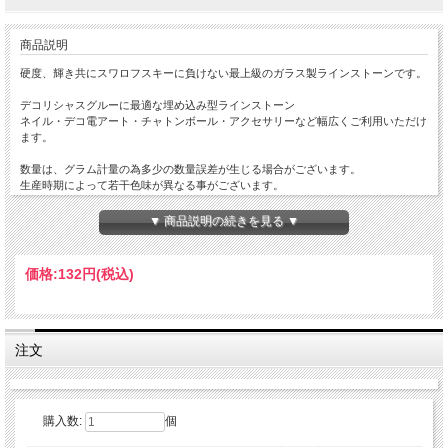
商品説明
硬度、輝き共にスワロフスキーに負けない最上級のガラス製ラインストーンです。
デコリシャスグルーに最適な埋め込み型ラインストーン
ネイル・デコ電アート・チャトンボール・アクセサリーなど幅広くご利用いただけ
ます。
数量は、グラム計量の為多少の数量誤差が生じる場合がございます。
生産時期によって若干色味が異なる事がございます。
稀に少量欠けているストーンが入っていることもございます。
何卒ご容赦下さいませ。
▼ 商品説明の続きを見る ▼
大きいサイズは上から見てもあまり分からない程度ですが、
縁に細かい凹凸や淵がギザギザしているものもございます。
価格:
132円
(税込)
SS4（1.5mm）40粒
SS6 （2.0mm）50粒
SS8 （2.4mm）50粒
SS10（2.8mm）50粒
SS12（3.0mm）40粒
注文
SS16（3.8mm）30粒
SS20（4.7mm） 20粒
SS24（5.3mm） 15粒
SS29（6.2mm） 10粒
購入数:
個
SS34（7.2mm）8粒
SS39（8.3mm）6粒