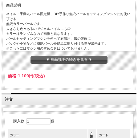
商品説明
ネイル・手動丸パール固定機、DIY手作り無穴パールセッティングマシンにお使い
頂ける
無穴カラーパールです。
大きさも色々あるのでジェルネイルにも◎
カラーはランダムなので画像と異なります。
パールセッティングマシンを使って衣服用、服の装飾に
バックや小物などに樹脂パールを簡単に取り付ける事が出来ます。
※こちらにはマシン用の留め金具はついておりません。
メタルカラーのボールも樹脂製となります。
▼ 商品説明の続きを見る ▼
主に布製品・衣類用に幅広い用途にお使い頂けます。
衣服、バッグ、ヘアアクセサリー、帽子など。
※こちらにはマシン用の留め金具はついておりません。
価格:
1,100円
(税込)
お届けまでの輸送中に、容器の仕切りを超えて
容器中の小さいパールが混ざってしまうこともございます。
お徳用詰め合わせの為、各サイズ/個数はおよそとなっております。
パール全サイズで約550粒
注文
カラーはランダムなので画像と異なります。
何卒ご理解・ご了承下さいませ。
サイズ：
購入数:
個
容器：15x16.5x2cm
内容：パール・ボールサイズ
在
カラー
カート
庫
4mmパール・メタルボール