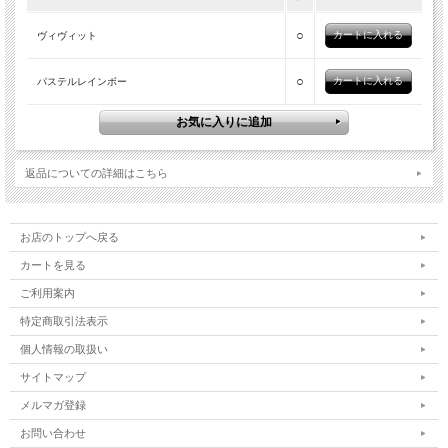
5mmパール・メタルボール
6mmパール・メタルボール
○
ヴィヴィット
8mmパール・メタルボール
10mmパール・メタルボール
○
パステルレインボー
【メール便可】
自分へのごほうび
恋人や友人にプレゼント。
クリスマスや誕生日、お祝い、お礼やアニバーサリー、ウェディングに。
返品についての詳細はこちら
フリマやネットで販売することも☆
お店のトップへ戻る
カートを見る
ご利用案内
特定商取引法表示
個人情報の取扱い
サイトマップ
メルマガ登録
お問い合わせ